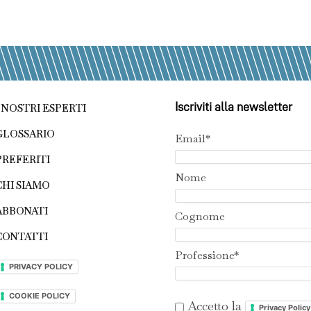
Iscriviti alla newsletter
I NOSTRI ESPERTI
GLOSSARIO
Email*
PREFERITI
Nome
CHI SIAMO
ABBONATI
Cognome
CONTATTI
Professione*
PRIVACY POLICY
COOKIE POLICY
Accetto la
Privacy Policy