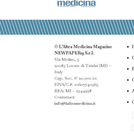
© L’Altra Medicina Magazine
NEWPAPER19 S.r.l.
Via Molise, 3
20085 Locate di Triulzi (MI) –
Italy
Cap. Soc. € 20.000 i.v.
P.IVA/C.F. 10607740965
REA: MI – 2544938
Contattaci:
info@laltramedicina.it