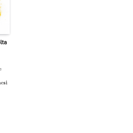
lta
e
mesi