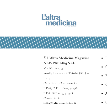
© L’Altra Medicina Magazine
NEWPAPER19 S.r.l.
Via Molise, 3
20085 Locate di Triulzi (MI) –
Italy
Cap. Soc. € 20.000 i.v.
P.IVA/C.F. 10607740965
REA: MI – 2544938
Contattaci:
info@laltramedicina.it