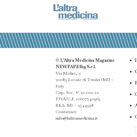
© L’Altra Medicina Magazine
NEWPAPER19 S.r.l.
Via Molise, 3
20085 Locate di Triulzi (MI) –
Italy
Cap. Soc. € 20.000 i.v.
P.IVA/C.F. 10607740965
REA: MI – 2544938
Contattaci:
info@laltramedicina.it