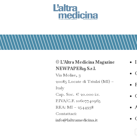
© L’Altra Medicina Magazine
NEWPAPER19 S.r.l.
Via Molise, 3
20085 Locate di Triulzi (MI) –
Italy
Cap. Soc. € 20.000 i.v.
P.IVA/C.F. 10607740965
REA: MI – 2544938
Contattaci:
info@laltramedicina.it