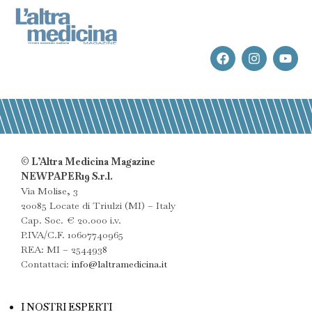
© L’Altra Medicina Magazine
NEWPAPER19 S.r.l.
Via Molise, 3
20085 Locate di Triulzi (MI) – Italy
Cap. Soc. € 20.000 i.v.
P.IVA/C.F. 10607740965
REA: MI – 2544938
Contattaci:
info@laltramedicina.it
I NOSTRI ESPERTI