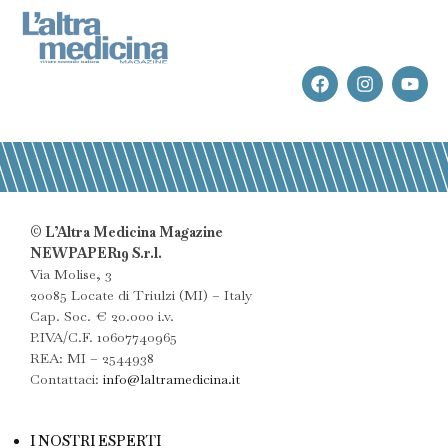
© L’Altra Medicina Magazine
NEWPAPER19 S.r.l.
Via Molise, 3
20085 Locate di Triulzi (MI) – Italy
Cap. Soc. € 20.000 i.v.
P.IVA/C.F. 10607740965
REA: MI – 2544938
Contattaci:
info@laltramedicina.it
I NOSTRI ESPERTI