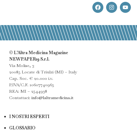
© L’Altra Medicina Magazine
NEWPAPER19 S.r.l.
Via Molise, 3
20085 Locate di Triulzi (MI) – Italy
Cap. Soc. € 20.000 i.v.
P.IVA/C.F. 10607740965
REA: MI – 2544938
Contattaci:
info@laltramedicina.it
I NOSTRI ESPERTI
GLOSSARIO