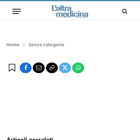
SENZA CATEGORIA
Bibliografia Luigi Oreste Speciani
BY
LIDIA D'APOTE
20 GIUGNO 2026
1 MIN READ
»
Home
Senza categoria