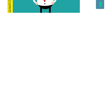
L’Altra Medicina n.162 Agosto 2026
L’Altra Medicina Magazine è una testata registrata al ROC con
n. 43179 – Copyright – 2025 L’Altra Medicina Magazine È
vietata la riproduzione, anche solo in parte, di contenuti e
grafica. NEWPAPER19 S.r.l. – P.IVA/C.F. 10607740965- REA: MI
– 2544938 – Per eventuali segnalazioni, inviare una mail
all’indirizzo:
info@newpaper19.it
– Sede operativa: via Molise, 3,
Locate di Triulzi, MI – Italy Capitale Sociale: 20.000 i.v.