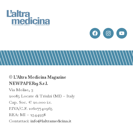
© L’Altra Medicina Magazine
NEWPAPER19 S.r.l.
Via Molise, 3
20085 Locate di Triulzi (MI) – Italy
Cap. Soc. € 20.000 i.v.
P.IVA/C.F. 10607740965
REA: MI – 2544938
Contattaci:
info@laltramedicina.it