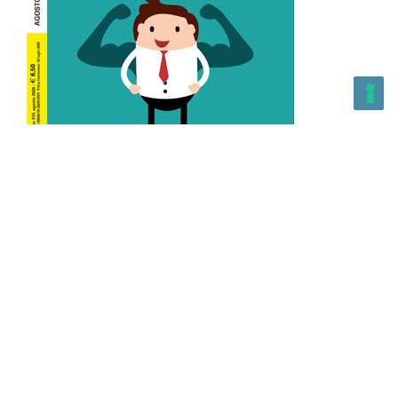
L’Altra Medicina n.162 Agosto 2026
L’Altra Medicina Magazine è una testata registrata al ROC con
n. 43179 – Copyright – 2025 L’Altra Medicina Magazine È
vietata la riproduzione, anche solo in parte, di contenuti e
grafica. NEWPAPER19 S.r.l. – P.IVA/C.F. 10607740965- REA: MI