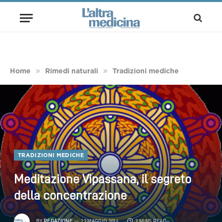
»
»
Home
Rimedi naturali
Tradizioni mediche
TRADIZIONI MEDICHE
Meditazione Vipassana, il segreto
della concentrazione
BY
REDAZIONE
23 MAGGIO 2014
3 MINS READ