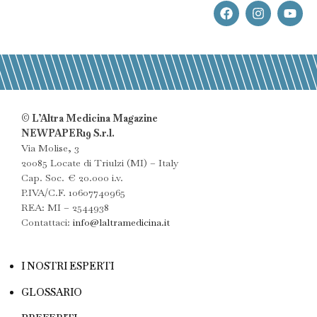
© L’Altra Medicina Magazine
NEWPAPER19 S.r.l.
Via Molise, 3
20085 Locate di Triulzi (MI) – Italy
Cap. Soc. € 20.000 i.v.
P.IVA/C.F. 10607740965
REA: MI – 2544938
Contattaci:
info@laltramedicina.it
I NOSTRI ESPERTI
GLOSSARIO