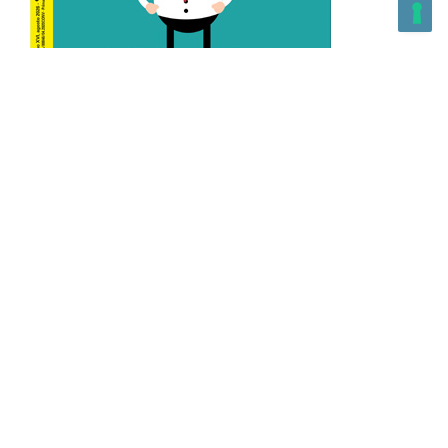
L’Altra Medicina n.162 Agosto 2026
L’Altra Medicina Magazine è una testata registrata al ROC con
n. 43179 – Copyright – 2025 L’Altra Medicina Magazine È
vietata la riproduzione, anche solo in parte, di contenuti e
grafica. NEWPAPER19 S.r.l. – P.IVA/C.F. 10607740965- REA: MI
– 2544938 – Per eventuali segnalazioni, inviare una mail
all’indirizzo:
info@newpaper19.it
– Sede operativa: via Molise, 3,
Locate di Triulzi, MI – Italy Capitale Sociale: 20.000 i.v.