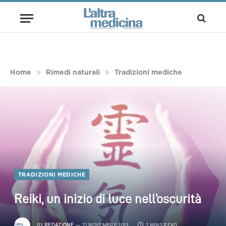
»
»
Home
Rimedi naturali
Tradizioni mediche
TRADIZIONI MEDICHE
Reiki, un inizio di luce nell’oscurità
BY
REDAZIONE
21 NOVEMBRE 2013
2 MINS READ