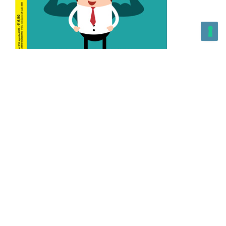
L’Altra Medicina n.162 Agosto 2026
L’Altra Medicina Magazine è una testata registrata al ROC con
n. 43179 – Copyright – 2025 L’Altra Medicina Magazine È
vietata la riproduzione, anche solo in parte, di contenuti e
grafica. NEWPAPER19 S.r.l. – P.IVA/C.F. 10607740965- REA: MI
– 2544938 – Per eventuali segnalazioni, inviare una mail
all’indirizzo:
info@newpaper19.it
– Sede operativa: via Molise, 3,