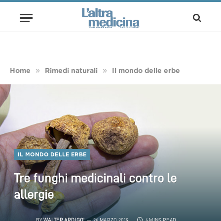
»
»
Home
Rimedi naturali
Il mondo delle erbe
IL MONDO DELLE ERBE
Tre funghi medicinali contro le
allergie
BY
WALTER ARDIGO'
26 MARZO 2019
4 MINS READ