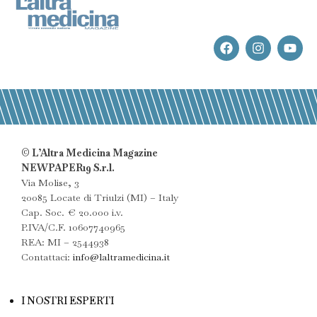
© L’Altra Medicina Magazine
NEWPAPER19 S.r.l.
Via Molise, 3
20085 Locate di Triulzi (MI) – Italy
Cap. Soc. € 20.000 i.v.
P.IVA/C.F. 10607740965
REA: MI – 2544938
Contattaci:
info@laltramedicina.it
I NOSTRI ESPERTI