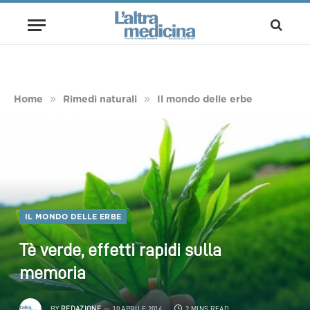
»
»
Home
Rimedi naturali
Il mondo delle erbe
IL MONDO DELLE ERBE
Tè verde, effetti rapidi sulla
memoria
BY
REDAZIONE
10 APRILE 2014
2 MINS READ