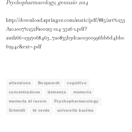
Psychopharmacology, gennaio 2014
http://download.springer.com/static/pdf/885/art%253
A10.1007%252Fs00213-014-3526-1.pdf?
auth66=1397068463_7a0835b3dcae03ee996bb6d4bb0
6294c&ext=.pdf
attenzione
Borgwardt
cognitivo
concentrazione
demenza
memoria
memoria di lavoro
Psychopharmacology
Schmidt
tè verde
università basilea