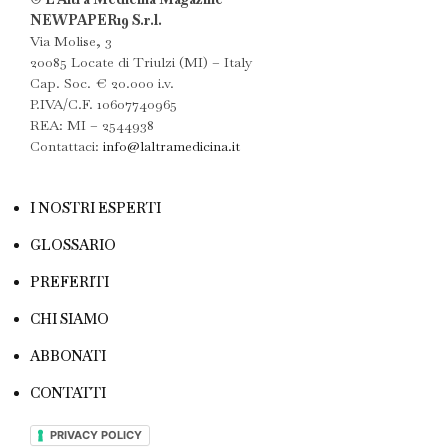
NEWPAPER19 S.r.l.
Via Molise, 3
20085 Locate di Triulzi (MI) – Italy
Cap. Soc. € 20.000 i.v.
P.IVA/C.F. 10607740965
REA: MI – 2544938
Contattaci:
info@laltramedicina.it
I NOSTRI ESPERTI
GLOSSARIO
PREFERITI
CHI SIAMO
ABBONATI
CONTATTI
PRIVACY POLICY