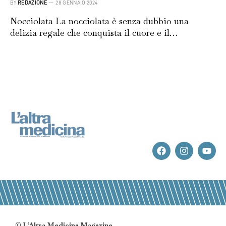
BY
REDAZIONE
28 GENNAIO 2024
Nocciolata La nocciolata è senza dubbio una
delizia regale che conquista il cuore e il…
© L’Altra Medicina Magazine