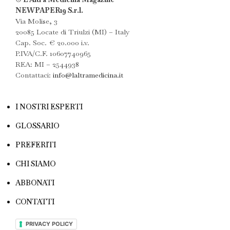
NEWPAPER19 S.r.l.
Via Molise, 3
20085 Locate di Triulzi (MI) – Italy
Cap. Soc. € 20.000 i.v.
P.IVA/C.F. 10607740965
REA: MI – 2544938
Contattaci:
info@laltramedicina.it
I NOSTRI ESPERTI
GLOSSARIO
PREFERITI
CHI SIAMO
ABBONATI
CONTATTI
PRIVACY POLICY