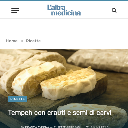
»
Home
Ricette
RICETTE
Tempeh con crauti e semi di carvi
BY
FRANCA AVERNA
13 SETTEMBRE 2018
2 MINS READ