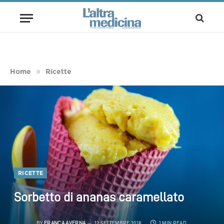
»
Home
Ricette
RICETTE
Sorbetto di ananas caramellato
BY
FRANCA AVERNA
12 SETTEMBRE 2018
1 MIN READ