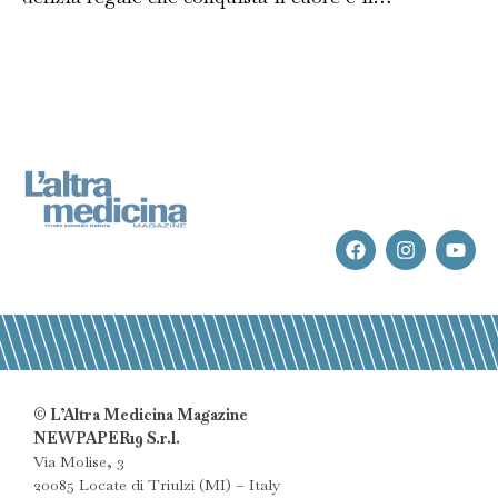
© L’Altra Medicina Magazine
NEWPAPER19 S.r.l.
Via Molise, 3
20085 Locate di Triulzi (MI) – Italy