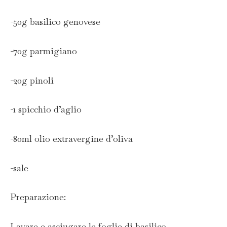
-50g basilico genovese
-70g parmigiano
-20g pinoli
-1 spicchio d’aglio
-80ml olio extravergine d’oliva
-sale
Preparazione:
Lavare e asciugare le foglie di basilico.