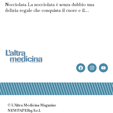
Nocciolata La nocciolata è senza dubbio una
delizia regale che conquista il cuore e il…
© L’Altra Medicina Magazine
NEWPAPER19 S.r.l.