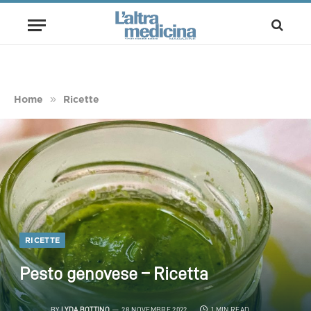
»
Home
Ricette
RICETTE
Pesto genovese – Ricetta
BY
LYDA BOTTINO
28 NOVEMBRE 2022
1 MIN READ