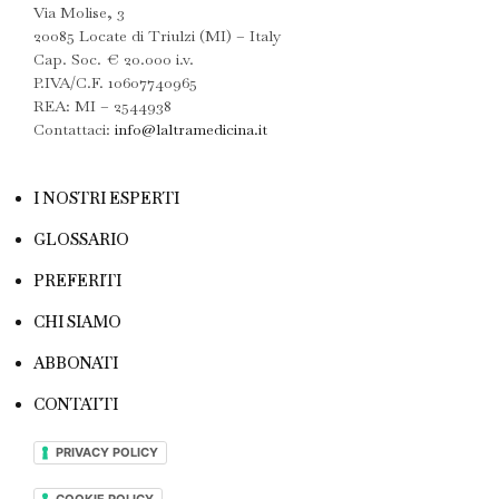
Via Molise, 3
20085 Locate di Triulzi (MI) – Italy
Cap. Soc. € 20.000 i.v.
P.IVA/C.F. 10607740965
REA: MI – 2544938
Contattaci:
info@laltramedicina.it
I NOSTRI ESPERTI
GLOSSARIO
PREFERITI
CHI SIAMO
ABBONATI
CONTATTI
PRIVACY POLICY