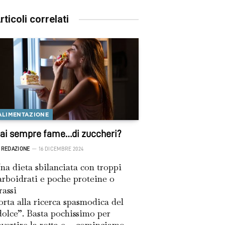
rticoli correlati
ALIMENTAZIONE
ai sempre fame…di zuccheri?
REDAZIONE
16 DICEMBRE 2024
na dieta sbilanciata con troppi
arboidrati e poche proteine o
rassi
orta alla ricerca spasmodica del
dolce”. Basta pochissimo per
nvertire la rotta e …cominciamo