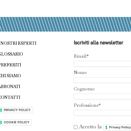
Iscriviti alla newsletter
I NOSTRI ESPERTI
GLOSSARIO
Email*
PREFERITI
Nome
CHI SIAMO
ABBONATI
Cognome
CONTATTI
Professione*
PRIVACY POLICY
COOKIE POLICY
Accetto la
Privacy Policy