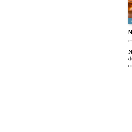
N
BY
N
d
c