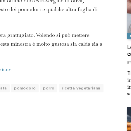
un ottimo olio extravergine di oliva,
sto dei pomodori e qualche altra foglia di
era grattugiato. Volendo si può mettere
sta minestra è molto gustosa sia calda sia a
L
c
BY
ariane
I
i
i
tata
pomodoro
porro
ricetta vegetariana
s