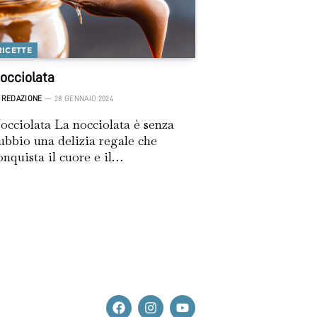
RICETTE
occiolata
REDAZIONE
28 GENNAIO 2024
occiolata La nocciolata è senza
ubbio una delizia regale che
onquista il cuore e il…