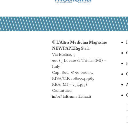
© L’Altra Medicina Magazine
NEWPAPER19 S.r.l.
Via Molise, 3
20085 Locate di Triulzi (MI) –
Italy
Cap. Soc. € 20.000 i.v.
P.IVA/C.F. 10607740965
REA: MI – 2544938
Contattaci:
info@laltramedicina.it