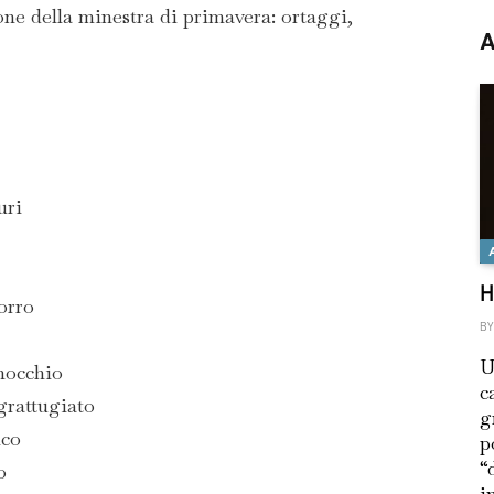
one della minestra di primavera: ortaggi,
A
uri
H
porro
BY
U
inocchio
c
 grattugiato
g
ico
p
“
o
i