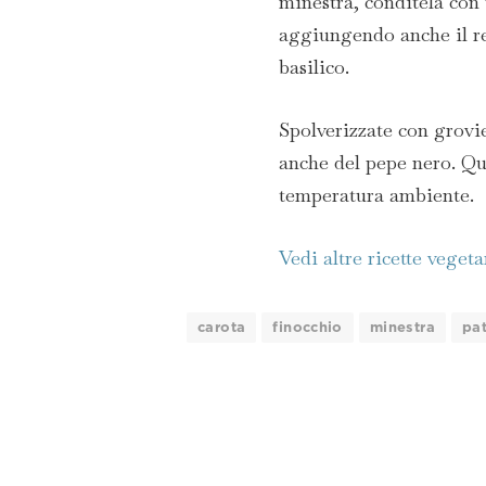
minestra, conditela con 
aggiungendo anche il re
basilico.
Spolverizzate con grovi
anche del pepe nero. Que
temperatura ambiente.
Vedi altre ricette veget
carota
finocchio
minestra
pa