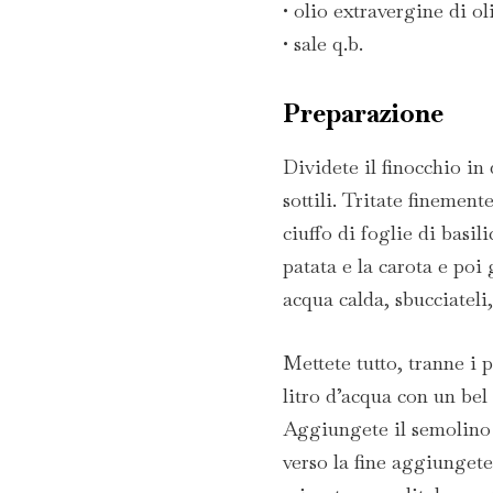
• olio extravergine di ol
• sale q.b.
Preparazione
Dividete il finocchio in q
sottili. Tritate finement
ciuffo di foglie di basil
patata e la carota e poi
acqua calda, sbucciateli,
Mettete tutto, tranne i
litro d’acqua con un bel 
Aggiungete il semolino e
verso la fine aggiunget