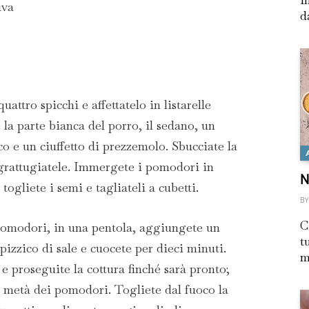
iva
d
uattro spicchi e affettatelo in listarelle
e la parte bianca del porro, il sedano, un
ico e un ciuffetto di prezzemolo. Sbucciate la
 grattugiatele. Immergete i pomodori in
N
 togliete i semi e tagliateli a cubetti.
BY
C
 pomodori, in una pentola, aggiungete un
t
pizzico di sale e cuocete per dieci minuti.
m
 proseguite la cottura finché sarà pronto;
e metà dei pomodori. Togliete dal fuoco la