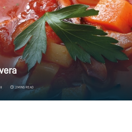
vera
18
2 MINS READ