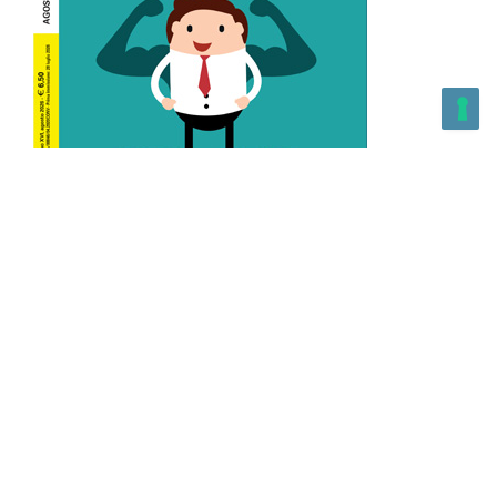
L’Altra Medicina n.162 Agosto 2026
L’Altra Medicina Magazine è una testata registrata al ROC con
n. 43179 – Copyright – 2025 L’Altra Medicina Magazine È
vietata la riproduzione, anche solo in parte, di contenuti e
grafica. NEWPAPER19 S.r.l. – P.IVA/C.F. 10607740965- REA: MI