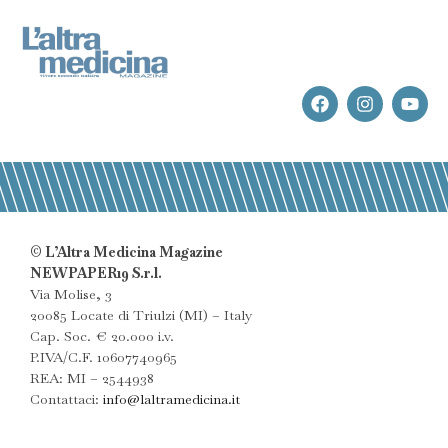
© L’Altra Medicina Magazine
NEWPAPER19 S.r.l.
Via Molise, 3
20085 Locate di Triulzi (MI) – Italy
Cap. Soc. € 20.000 i.v.
P.IVA/C.F. 10607740965
REA: MI – 2544938
Contattaci:
info@laltramedicina.it