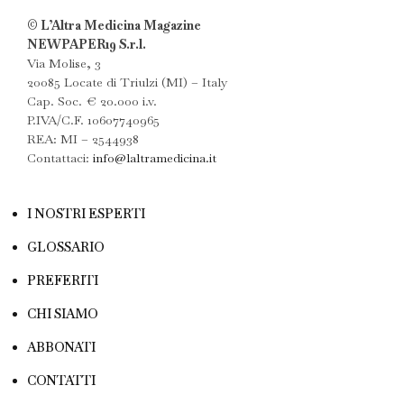
© L’Altra Medicina Magazine
NEWPAPER19 S.r.l.
Via Molise, 3
20085 Locate di Triulzi (MI) – Italy
Cap. Soc. € 20.000 i.v.
P.IVA/C.F. 10607740965
REA: MI – 2544938
Contattaci:
info@laltramedicina.it
I NOSTRI ESPERTI
GLOSSARIO
PREFERITI
CHI SIAMO
ABBONATI
CONTATTI