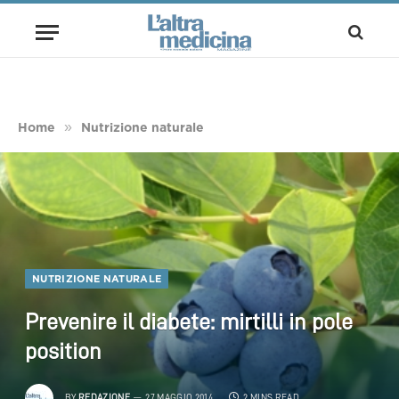
»
Home
Nutrizione naturale
NUTRIZIONE NATURALE
Prevenire il diabete: mirtilli in pole
position
BY
REDAZIONE
27 MAGGIO 2014
2 MINS READ