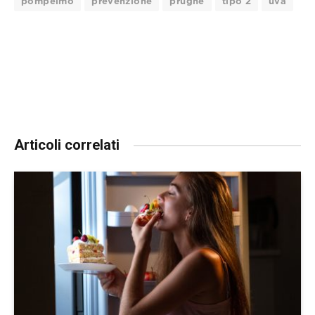
pompelmo
prevenzione
prugne
tipo 2
uva
Articoli correlati