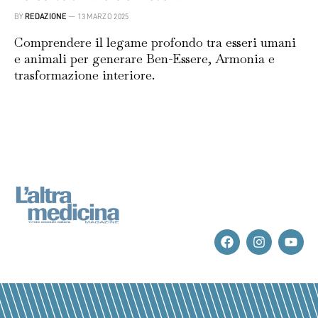
BY
REDAZIONE
13 MARZO 2025
Comprendere il legame profondo tra esseri umani
e animali per generare Ben-Essere, Armonia e
trasformazione interiore.