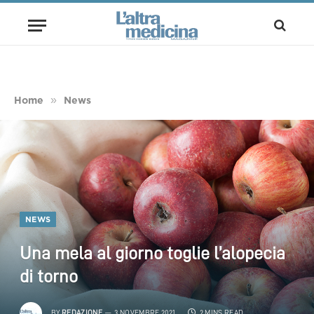
»
Home
News
NEWS
Una mela al giorno toglie l’alopecia
di torno
BY
REDAZIONE
3 NOVEMBRE 2021
2 MINS READ