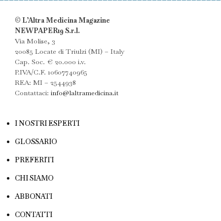
© L’Altra Medicina Magazine
NEWPAPER19 S.r.l.
Via Molise, 3
20085 Locate di Triulzi (MI) – Italy
Cap. Soc. € 20.000 i.v.
P.IVA/C.F. 10607740965
REA: MI – 2544938
Contattaci:
info@laltramedicina.it
I NOSTRI ESPERTI
GLOSSARIO
PREFERITI
CHI SIAMO
ABBONATI
CONTATTI