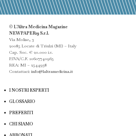
© L’Altra Medicina Magazine
NEWPAPER19 S.r.l.
Via Molise, 3
20085 Locate di Triulzi (MI) – Italy
Cap. Soc. € 20.000 i.v.
P.IVA/C.F. 10607740965
REA: MI – 2544938
Contattaci:
info@laltramedicina.it
I NOSTRI ESPERTI
GLOSSARIO
PREFERITI
CHI SIAMO
ABBONATI