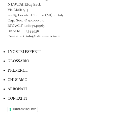
NEWPAPER19 S.r.l.
Via Molise, 3
20085 Locate di Triulzi (MI) – Italy
Cap. Soc. € 20.000 i.v.
P.IVA/C.F. 10607740965
REA: MI – 2544938
Contattaci:
info@laltramedicina.it
I NOSTRI ESPERTI
GLOSSARIO
PREFERITI
CHI SIAMO
ABBONATI
CONTATTI
PRIVACY POLICY