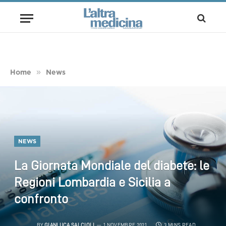
»
Home
News
NEWS
La Giornata Mondiale del diabete: le
Regioni Lombardia e Sicilia a
confronto
BY
GIANLUCA SALCIOLI
1 NOVEMBRE 2021
3 MINS READ