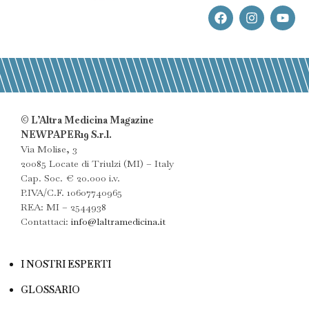
© L’Altra Medicina Magazine
NEWPAPER19 S.r.l.
Via Molise, 3
20085 Locate di Triulzi (MI) – Italy
Cap. Soc. € 20.000 i.v.
P.IVA/C.F. 10607740965
REA: MI – 2544938
Contattaci:
info@laltramedicina.it
I NOSTRI ESPERTI
GLOSSARIO