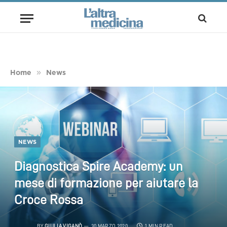
»
Home
News
NEWS
Diagnostica Spire Academy: un
mese di formazione per aiutare la
Croce Rossa
BY
GIULIA VIGANÒ
30 MARZO 2020
1 MIN READ