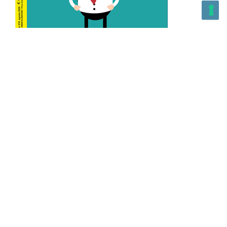
L’Altra Medicina n.162 Agosto 2026
L’Altra Medicina Magazine è una testata registrata al ROC con
n. 43179 – Copyright – 2025 L’Altra Medicina Magazine È
vietata la riproduzione, anche solo in parte, di contenuti e
grafica. NEWPAPER19 S.r.l. – P.IVA/C.F. 10607740965- REA: MI
– 2544938 – Per eventuali segnalazioni, inviare una mail
all’indirizzo:
info@newpaper19.it
– Sede operativa: via Molise, 3,
Locate di Triulzi, MI – Italy Capitale Sociale: 20.000 i.v.