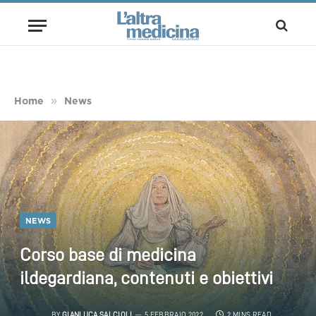
»
Home
News
NEWS
Corso base di medicina
ildegardiana, contenuti e obiettivi
BY
GIANLUCA SALCIOLI
5 FEBBRAIO 2022
2 MINS READ