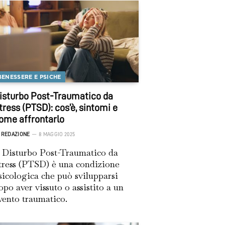
BENESSERE E PSICHE
isturbo Post-Traumatico da
tress (PTSD): cos’è, sintomi e
ome affrontarlo
REDAZIONE
8 MAGGIO 2025
l Disturbo Post-Traumatico da
tress (PTSD) è una condizione
sicologica che può svilupparsi
opo aver vissuto o assistito a un
vento traumatico.