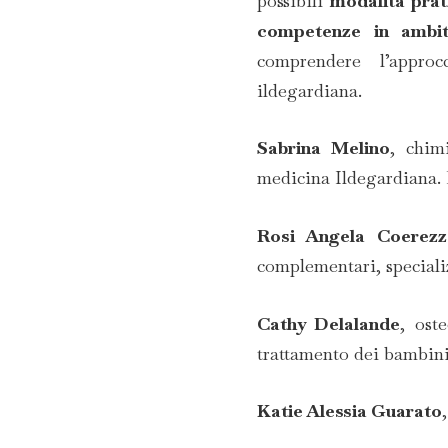
possibili
modalità prati
competenze in ambiti 
comprendere l’approc
ildegardiana.
Sabrina Melino
, chim
medicina Ildegardiana.
Rosi Angela Coerezz
complementari, specializ
Cathy Delalande
, ost
trattamento dei bambin
Katie Alessia Guarato