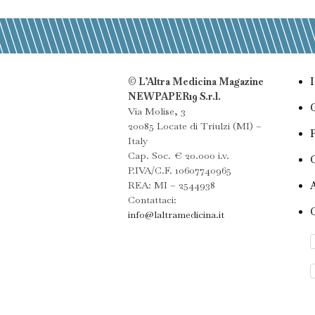
© L’Altra Medicina Magazine
NEWPAPER19 S.r.l.
Via Molise, 3
20085 Locate di Triulzi (MI) –
Italy
Cap. Soc. € 20.000 i.v.
P.IVA/C.F. 10607740965
REA: MI – 2544938
Contattaci:
info@laltramedicina.it