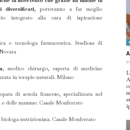
che di intervento che grazie all’unione di
diversificati
, porteranno a far meglio
cio integrato alla cura di ispirazione
ica e tecnologa farmaceutica. Studiosa di
 Novara
A
BY
a
, medico chirurgo, esperta di medicine
L
zata in terapie naturali. Milano
A
c
m
eopata di scuola francese, specializzata nel
a
i e delle mamme. Casale Monferrato
i
, biologa nutrizionista. Casale Monferrato