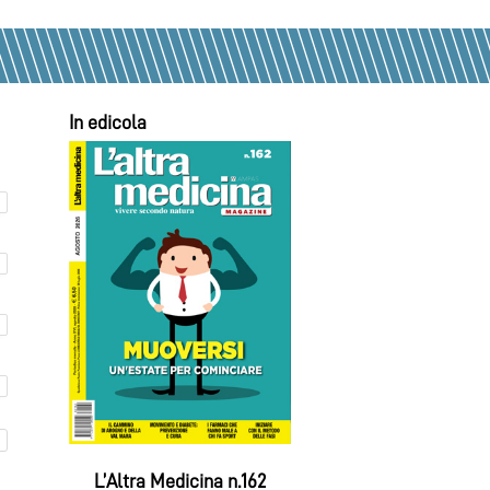
In edicola
L’Altra Medicina n.162