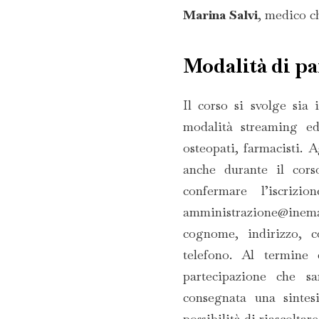
Marina Salvi
, medico c
Modalità di pa
Il corso si svolge sia 
modalità streaming ed
osteopati, farmacisti. Ag
anche durante il cors
confermare l’iscriz
amministrazione@inema
cognome, indirizzo, c
telefono. Al termine 
partecipazione che sa
consegnata una sintes
possibilità di riascoltare