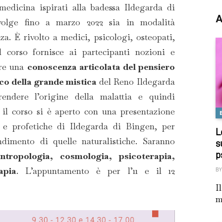
medicina ispirati alla badessa Ildegarda di
A
volge fino a marzo 2022 sia in modalità
za. È rivolto a medici, psicologi, osteopati,
Il corso fornisce ai partecipanti nozioni e
ire una
conoscenza articolata del pensiero
co della grande mistica
del Reno Ildegarda
ndere l’origine della malattia e quindi
, il corso si è aperto con una presentazione
 e profetiche di Ildegarda di Bingen, per
L
dimento di quelle naturalistiche. Saranno
s
p
ntropologia, cosmologia, psicoterapia,
apia
. L’appuntamento è per l’11 e il 12
BY
I
m