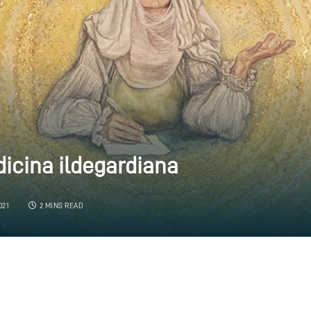
icina ildegardiana
021
2 MINS READ