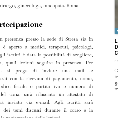
hirurgo, ginecologa, omeopata. Roma
rtecipazione
in presenza presso la sede di Stresa sia in
L
 è aperto a medici, terapeuti, psicologi,
D
C
li iscritti è data la possibilità di scegliere,
o, quali lezioni seguire in presenza. Per
BY
ione si prega di inviare una mail a:
C
t
r.it con la ricevuta di pagamento, nome,
g
odice fiscale o partita iva e numero di
t
del corso sarà rilasciato un attestato di
rà inviato via e-mail. Agli iscritti sarà
i dei temi discussi durante il corso e la
 la registrazione delle lezioni.