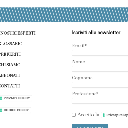
Iscriviti alla newsletter
I NOSTRI ESPERTI
GLOSSARIO
Email*
PREFERITI
Nome
CHI SIAMO
ABBONATI
Cognome
CONTATTI
Professione*
PRIVACY POLICY
COOKIE POLICY
Accetto la
Privacy Policy