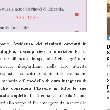
panti l’
evidenza dei risultati ottenuti in
D
logico, osteopatico e nutrizionale
, la
S
no è affiancata da specialisti che negli anni
c
proccio ildegardiano nella loro attività
BY
 esposti i concetti fondamentali che hanno
I
S
a malattia e
il modello di cura integrato di
p
che considera l’Essere in tutte le sue
d
tale e spirituale
. Il corso si articola in una
e
rati allo scopo di far emergere dalla teoria le