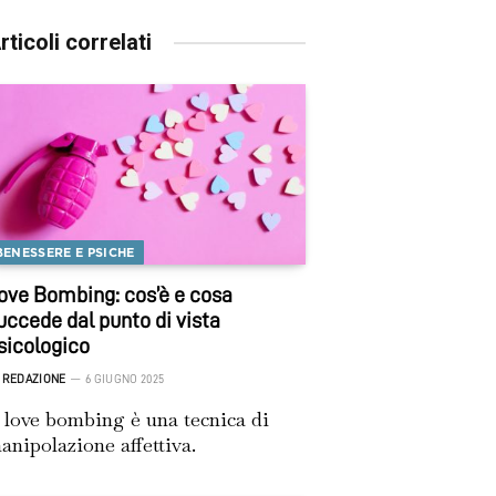
rticoli correlati
BENESSERE E PSICHE
ove Bombing: cos’è e cosa
uccede dal punto di vista
sicologico
REDAZIONE
6 GIUGNO 2025
l love bombing è una tecnica di
anipolazione affettiva.