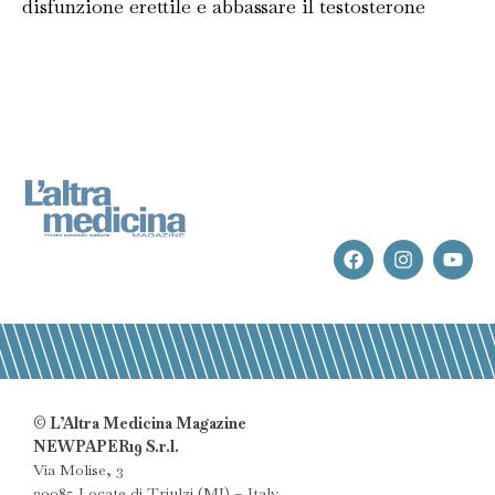
disfunzione erettile e abbassare il testosterone
© L’Altra Medicina Magazine
NEWPAPER19 S.r.l.
Via Molise, 3
20085 Locate di Triulzi (MI) – Italy