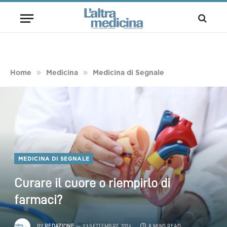
»
»
Home
Medicina
Medicina di Segnale
MEDICINA DI SEGNALE
Curare il cuore o riempirlo di
farmaci?
BY
REDAZIONE
23 SETTEMBRE 2024
8 MINS READ