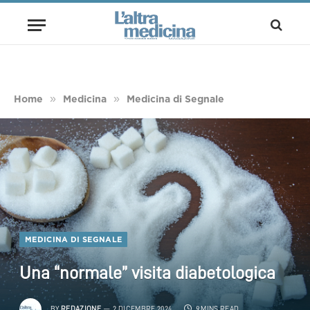
»
»
Home
Medicina
Medicina di Segnale
MEDICINA DI SEGNALE
Una “normale” visita diabetologica
BY
REDAZIONE
2 DICEMBRE 2024
9 MINS READ