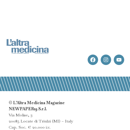
© L’Altra Medicina Magazine
NEWPAPER19 S.r.l.
Via Molise, 3
20085 Locate di Triulzi (MI) – Italy
Cap. Soc. € 20.000 i.v.