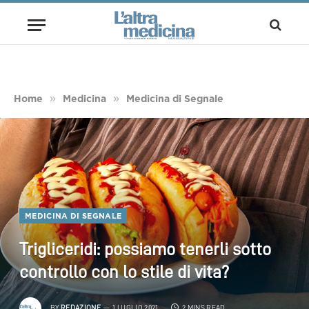
»
»
Home
Medicina
Medicina di Segnale
MEDICINA DI SEGNALE
Trigliceridi: possiamo tenerli sotto
controllo con lo stile di vita?
BY
REDAZIONE
1 LUGLIO 2021
2 MINS READ