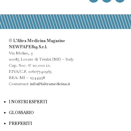
© L’Altra Medicina Magazine
NEWPAPER19 S.r.l.
Via Molise, 3
20085 Locate di Triulzi (MI) – Italy
Cap. Soc. € 20.000 i.v.
P.IVA/C.F. 10607740965
REA: MI – 2544938
Contattaci:
info@laltramedicina.it
I NOSTRI ESPERTI
GLOSSARIO
PREFERITI