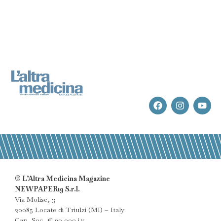
© L’Altra Medicina Magazine
NEWPAPER19 S.r.l.
Via Molise, 3
20085 Locate di Triulzi (MI) – Italy
Cap. Soc. € 20.000 i.v.