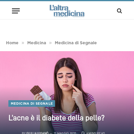
»
»
Home
Medicina
Medicina di Segnale
MEDICINA DI SEGNALE
L’acne è il diabete della pelle?
BY
GIULIA VIGANÒ
11 MAGGIO 2020
6 MINS READ