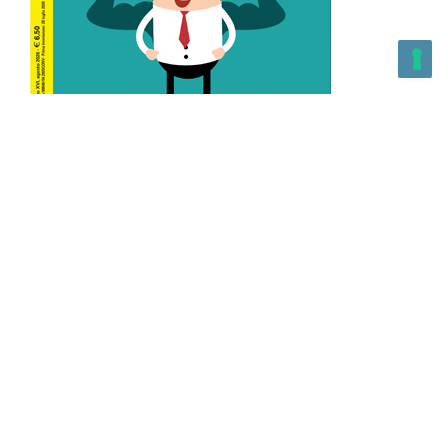
L’Altra Medicina n.162 Agosto 2026
L’Altra Medicina Magazine è una testata registrata al ROC con
n. 43179 – Copyright – 2025 L’Altra Medicina Magazine È
vietata la riproduzione, anche solo in parte, di contenuti e
grafica. NEWPAPER19 S.r.l. – P.IVA/C.F. 10607740965- REA: MI
– 2544938 – Per eventuali segnalazioni, inviare una mail
all’indirizzo:
info@newpaper19.it
– Sede operativa: via Molise, 3,