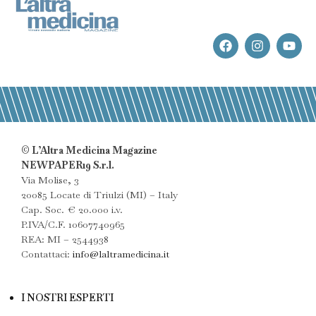
© L’Altra Medicina Magazine
NEWPAPER19 S.r.l.
Via Molise, 3
20085 Locate di Triulzi (MI) – Italy
Cap. Soc. € 20.000 i.v.
P.IVA/C.F. 10607740965
REA: MI – 2544938
Contattaci:
info@laltramedicina.it
I NOSTRI ESPERTI