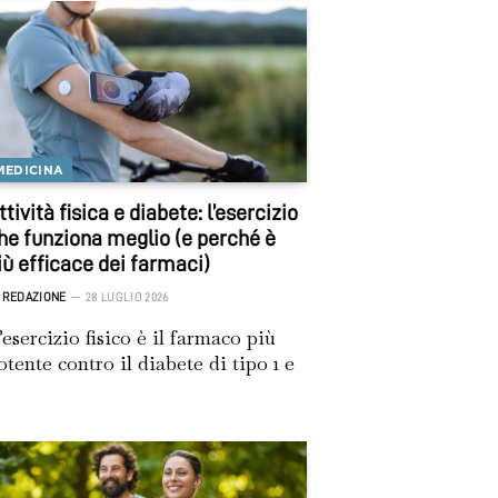
MEDICINA
ttività fisica e diabete: l’esercizio
he funziona meglio (e perché è
iù efficace dei farmaci)
REDAZIONE
28 LUGLIO 2026
’esercizio fisico è il farmaco più
otente contro il diabete di tipo 1 e