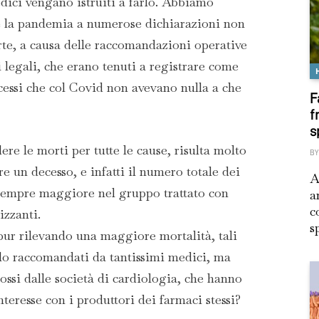
medici vengano istruiti a farlo. Abbiamo
e la pandemia a numerose dichiarazioni non
rte, a causa delle raccomandazioni operative
i legali, che erano tenuti a registrare come
essi che col Covid non avevano nulla a che
F
f
s
re le morti per tutte le cause, risulta molto
BY
 un decesso, e infatti il numero totale dei
A
 sempre maggiore nel gruppo trattato con
a
c
izzanti.
s
pur rilevando una maggiore mortalità, tali
lo raccomandati da tantissimi medici, ma
ssi dalle società di cardiologia, che hanno
 interesse con i produttori dei farmaci stessi?