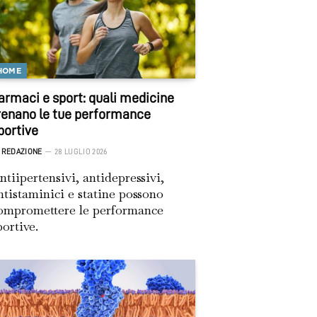
HOME
armaci e sport: quali medicine
renano le tue performance
portive
REDAZIONE
28 LUGLIO 2026
ntiipertensivi, antidepressivi,
ntistaminici e statine possono
ompromettere le performance
portive.