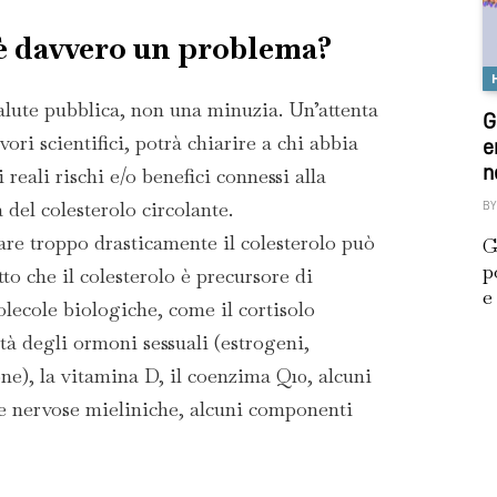
 è davvero un problema?
salute pubblica, non una minuzia. Un’attenta
G
vori scientifici, potrà chiarire a chi abbia
e
n
 reali rischi e/o benefici connessi alla
del colesterolo circolante.
BY
are troppo drasticamente il colesterolo può
G
p
tto che il colesterolo è precursore di
e
ecole biologiche, come il cortisolo
ità degli ormoni sessuali (estrogeni,
ne), la vitamina D, il coenzima Q10, alcuni
e nervose mieliniche, alcuni componenti