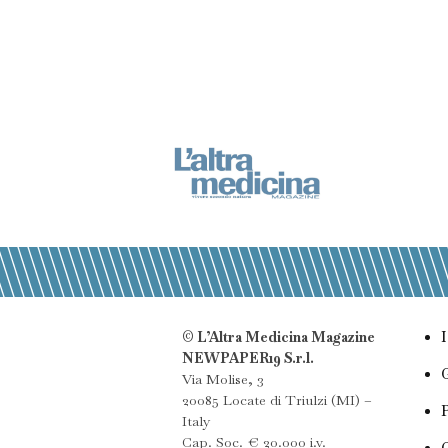
© L’Altra Medicina Magazine
NEWPAPER19 S.r.l.
Via Molise, 3
20085 Locate di Triulzi (MI) –
Italy
Cap. Soc. € 20.000 i.v.