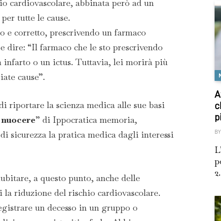
hio cardiovascolare, abbinata però ad un
per tutte le cause.
 e corretto, prescrivendo un farmaco
e dire: “Il farmaco che le sto prescrivendo
 infarto o un ictus. Tuttavia, lei morirà più
iate cause”.
A
di riportare la scienza medica alle sue basi
c
p
 nuocere
” di Ippocratica memoria,
di sicurezza la pratica medica dagli interessi
BY
L
p
2.
ubitare, a questo punto, anche delle
 la riduzione del rischio cardiovascolare.
registrare un decesso in un gruppo o