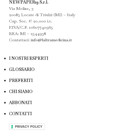
NEWPAPER19 S.r.l.
Via Molise, 3
20085 Locate di Triulzi (MI) – Italy
Cap. Soc. € 20.000 i.v.
P.IVA/C.F. 10607740965
REA: MI – 2544938
Contattaci:
info@laltramedicina.it
I NOSTRI ESPERTI
GLOSSARIO
PREFERITI
CHI SIAMO
ABBONATI
CONTATTI
PRIVACY POLICY