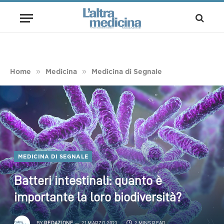
»
»
Home
Medicina
Medicina di Segnale
MEDICINA DI SEGNALE
Batteri intestinali: quanto è
importante la loro biodiversità?
BY
REDAZIONE
21 MARZO 2023
2 MINS READ