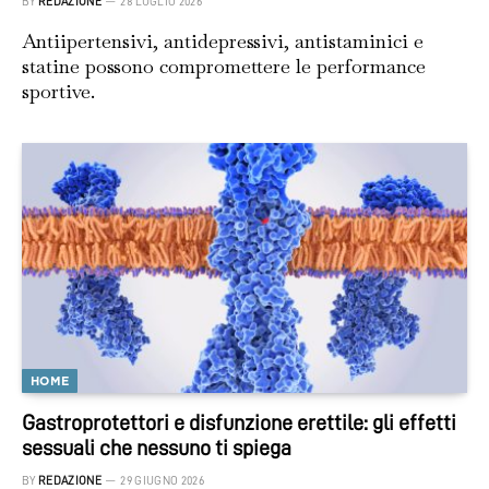
BY
REDAZIONE
28 LUGLIO 2026
Antiipertensivi, antidepressivi, antistaminici e
statine possono compromettere le performance
sportive.
HOME
Gastroprotettori e disfunzione erettile: gli effetti
sessuali che nessuno ti spiega
BY
REDAZIONE
29 GIUGNO 2026