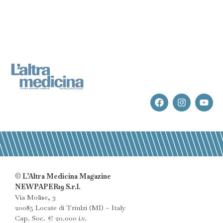
© L’Altra Medicina Magazine
NEWPAPER19 S.r.l.
Via Molise, 3
20085 Locate di Triulzi (MI) – Italy
Cap. Soc. € 20.000 i.v.