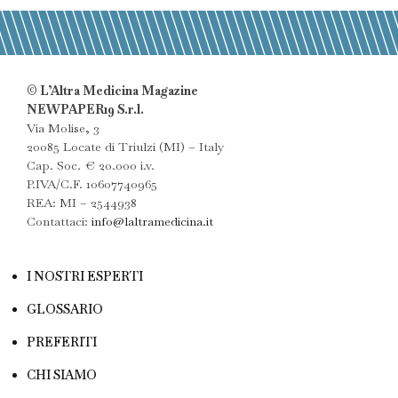
© L’Altra Medicina Magazine
NEWPAPER19 S.r.l.
Via Molise, 3
20085 Locate di Triulzi (MI) – Italy
Cap. Soc. € 20.000 i.v.
P.IVA/C.F. 10607740965
REA: MI – 2544938
Contattaci:
info@laltramedicina.it
I NOSTRI ESPERTI
GLOSSARIO
PREFERITI
CHI SIAMO