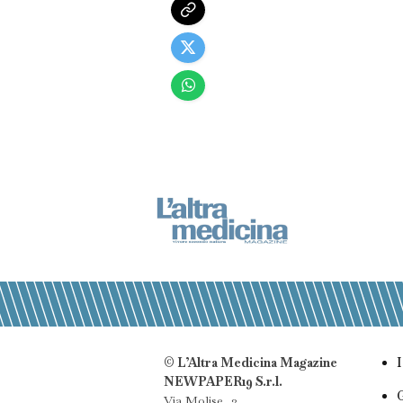
© L’Altra Medicina Magazine
NEWPAPER19 S.r.l.
Via Molise, 3