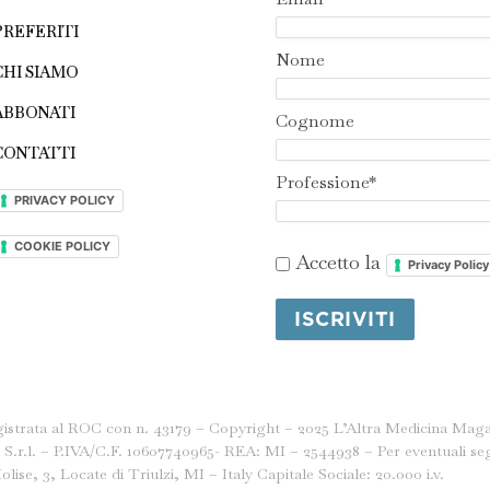
PREFERITI
Nome
CHI SIAMO
ABBONATI
Cognome
CONTATTI
Professione*
PRIVACY POLICY
COOKIE POLICY
Accetto la
Privacy Policy
istrata al ROC con n. 43179 – Copyright – 2025 L’Altra Medicina Magaz
.r.l. – P.IVA/C.F. 10607740965- REA: MI – 2544938 – Per eventuali segna
lise, 3, Locate di Triulzi, MI – Italy Capitale Sociale: 20.000 i.v.