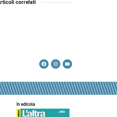
rticoli correlati
In edicola