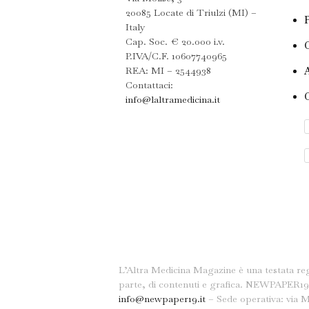
20085 Locate di Triulzi (MI) –
Italy
Cap. Soc. € 20.000 i.v.
P.IVA/C.F. 10607740965
REA: MI – 2544938
Contattaci:
info@laltramedicina.it
L’Altra Medicina Magazine è una testata reg
parte, di contenuti e grafica. NEWPAPER19 S
info@newpaper19.it
– Sede operativa: via Mo