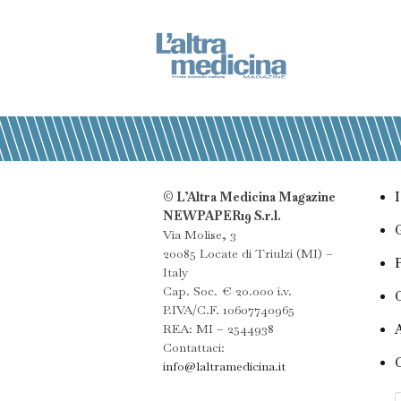
© L’Altra Medicina Magazine
NEWPAPER19 S.r.l.
Via Molise, 3
20085 Locate di Triulzi (MI) –
Italy
Cap. Soc. € 20.000 i.v.
P.IVA/C.F. 10607740965
REA: MI – 2544938
Contattaci:
info@laltramedicina.it