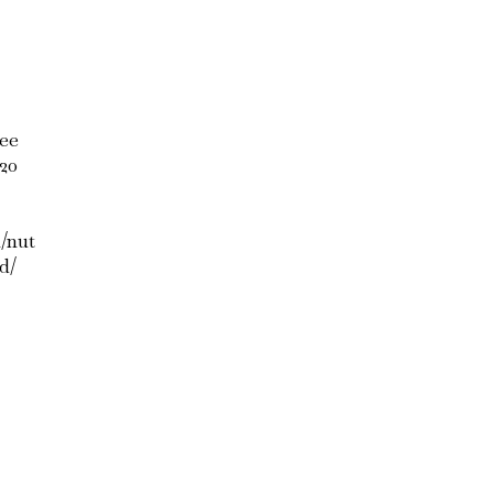
ee
20
/nut
d/