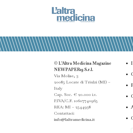
© L’Altra Medicina Magazine
NEWPAPER19 S.r.l.
Via Molise, 3
20085 Locate di Triulzi (MI) –
Italy
Cap. Soc. € 20.000 i.v.
P.IVA/C.F. 10607740965
REA: MI – 2544938
Contattaci:
info@laltramedicina.it