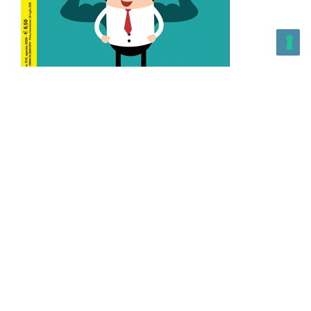
L’Altra Medicina n.162 Agosto 2026
L’Altra Medicina Magazine è una testata registrata al ROC con
n. 43179 – Copyright – 2025 L’Altra Medicina Magazine È
vietata la riproduzione, anche solo in parte, di contenuti e
grafica. NEWPAPER19 S.r.l. – P.IVA/C.F. 10607740965- REA: MI
– 2544938 – Per eventuali segnalazioni, inviare una mail
all’indirizzo:
info@newpaper19.it
– Sede operativa: via Molise, 3,