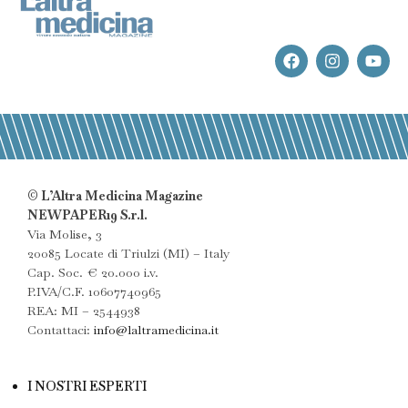
© L’Altra Medicina Magazine
NEWPAPER19 S.r.l.
Via Molise, 3
20085 Locate di Triulzi (MI) – Italy
Cap. Soc. € 20.000 i.v.
P.IVA/C.F. 10607740965
REA: MI – 2544938
Contattaci:
info@laltramedicina.it
I NOSTRI ESPERTI