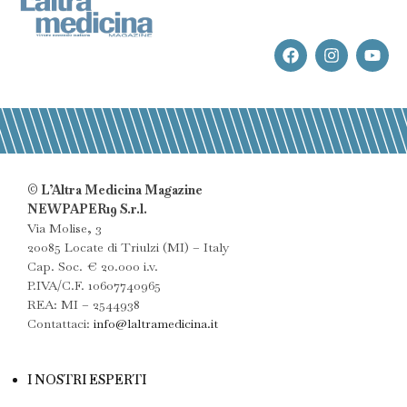
© L’Altra Medicina Magazine
NEWPAPER19 S.r.l.
Via Molise, 3
20085 Locate di Triulzi (MI) – Italy
Cap. Soc. € 20.000 i.v.
P.IVA/C.F. 10607740965
REA: MI – 2544938
Contattaci:
info@laltramedicina.it
I NOSTRI ESPERTI