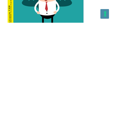
L’Altra Medicina n.162 Agosto 2026
L’Altra Medicina Magazine è una testata registrata al ROC con
n. 43179 – Copyright – 2025 L’Altra Medicina Magazine È
vietata la riproduzione, anche solo in parte, di contenuti e
grafica. NEWPAPER19 S.r.l. – P.IVA/C.F. 10607740965- REA: MI
– 2544938 – Per eventuali segnalazioni, inviare una mail
all’indirizzo:
info@newpaper19.it
– Sede operativa: via Molise, 3,
Locate di Triulzi, MI – Italy Capitale Sociale: 20.000 i.v.