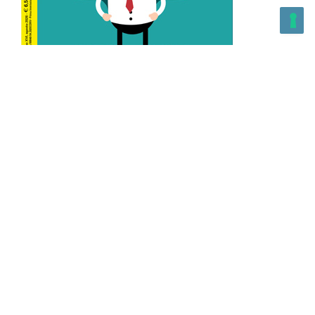
L’Altra Medicina n.162 Agosto 2026
L’Altra Medicina Magazine è una testata registrata al ROC con
n. 43179 – Copyright – 2025 L’Altra Medicina Magazine È
vietata la riproduzione, anche solo in parte, di contenuti e
grafica. NEWPAPER19 S.r.l. – P.IVA/C.F. 10607740965- REA: MI
– 2544938 – Per eventuali segnalazioni, inviare una mail
all’indirizzo:
info@newpaper19.it
– Sede operativa: via Molise, 3,
Locate di Triulzi, MI – Italy Capitale Sociale: 20.000 i.v.