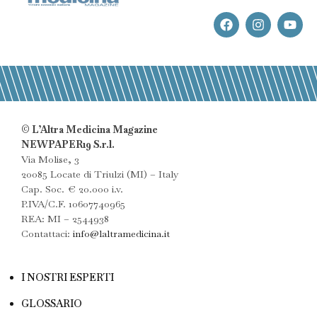
© L’Altra Medicina Magazine
NEWPAPER19 S.r.l.
Via Molise, 3
20085 Locate di Triulzi (MI) – Italy
Cap. Soc. € 20.000 i.v.
P.IVA/C.F. 10607740965
REA: MI – 2544938
Contattaci:
info@laltramedicina.it
I NOSTRI ESPERTI
GLOSSARIO