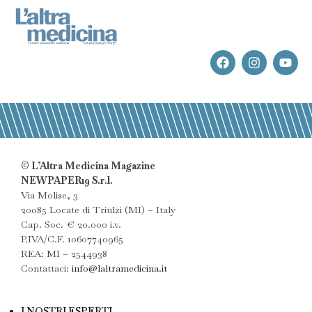
© L’Altra Medicina Magazine
NEWPAPER19 S.r.l.
Via Molise, 3
20085 Locate di Triulzi (MI) – Italy
Cap. Soc. € 20.000 i.v.
P.IVA/C.F. 10607740965
REA: MI – 2544938
Contattaci:
info@laltramedicina.it
I NOSTRI ESPERTI