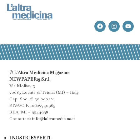
© L’Altra Medicina Magazine
NEWPAPER19 S.r.l.
Via Molise, 3
20085 Locate di Triulzi (MI) – Italy
Cap. Soc. € 20.000 i.v.
P.IVA/C.F. 10607740965
REA: MI – 2544938
Contattaci:
info@laltramedicina.it
I NOSTRI ESPERTI