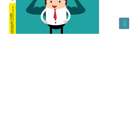
L’Altra Medicina n.162 Agosto 2026
L’Altra Medicina Magazine è una testata registrata al ROC con
n. 43179 – Copyright – 2025 L’Altra Medicina Magazine È
vietata la riproduzione, anche solo in parte, di contenuti e
grafica. NEWPAPER19 S.r.l. – P.IVA/C.F. 10607740965- REA: MI
– 2544938 – Per eventuali segnalazioni, inviare una mail