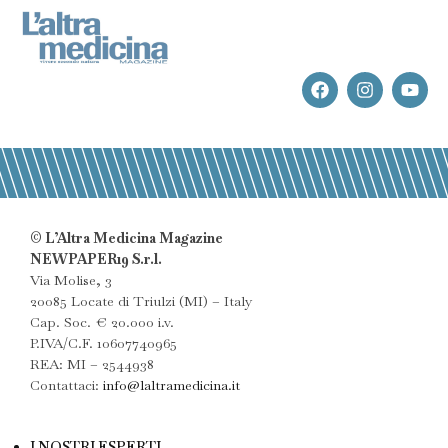
© L’Altra Medicina Magazine
NEWPAPER19 S.r.l.
Via Molise, 3
20085 Locate di Triulzi (MI) – Italy
Cap. Soc. € 20.000 i.v.
P.IVA/C.F. 10607740965
REA: MI – 2544938
Contattaci:
info@laltramedicina.it
I NOSTRI ESPERTI