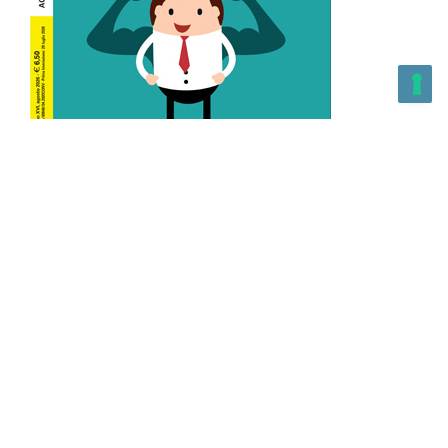
L’Altra Medicina n.162 Agosto 2026
L’Altra Medicina Magazine è una testata registrata al ROC con
n. 43179 – Copyright – 2025 L’Altra Medicina Magazine È
vietata la riproduzione, anche solo in parte, di contenuti e
grafica. NEWPAPER19 S.r.l. – P.IVA/C.F. 10607740965- REA: MI
– 2544938 – Per eventuali segnalazioni, inviare una mail