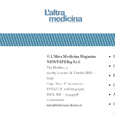
© L’Altra Medicina Magazine
NEWPAPER19 S.r.l.
Via Molise, 3
20085 Locate di Triulzi (MI) –
Italy
Cap. Soc. € 20.000 i.v.
P.IVA/C.F. 10607740965
REA: MI – 2544938
Contattaci:
info@laltramedicina.it