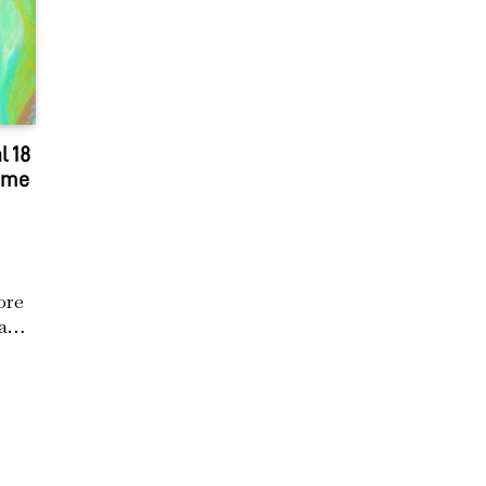
l 18
erme
ore
 a…