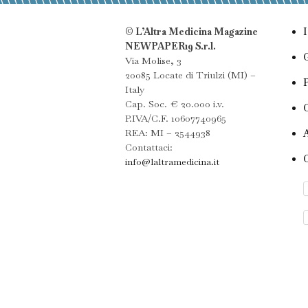
© L’Altra Medicina Magazine
NEWPAPER19 S.r.l.
Via Molise, 3
20085 Locate di Triulzi (MI) –
Italy
Cap. Soc. € 20.000 i.v.
P.IVA/C.F. 10607740965
REA: MI – 2544938
Contattaci:
info@laltramedicina.it