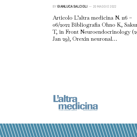
BY
GIANLUCA SALCIOLI
20 MAGGIO 2022
Articolo L’altra medicina N. 116 –
06/2022 Bibliografia Ohno K, Saku
T, in Front Neuroendocrinology (2
Jan 29), Orexin neuronal…