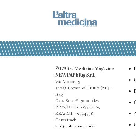
© L’Altra Medicina Magazine
NEWPAPER19 S.r.l.
Via Molise, 3
20085 Locate di Triulzi (MI) –
Italy
Cap. Soc. € 20.000 i.v.
P.IVA/C.F. 10607740965
REA: MI – 2544938
Contattaci:
info@laltramedicina.it