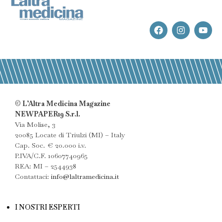
© L’Altra Medicina Magazine
NEWPAPER19 S.r.l.
Via Molise, 3
20085 Locate di Triulzi (MI) – Italy
Cap. Soc. € 20.000 i.v.
P.IVA/C.F. 10607740965
REA: MI – 2544938
Contattaci:
info@laltramedicina.it
I NOSTRI ESPERTI