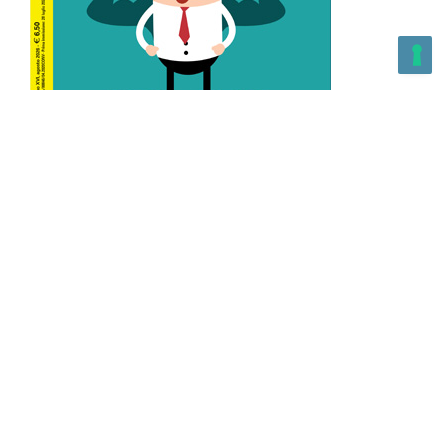
L’Altra Medicina n.162 Agosto 2026
L’Altra Medicina Magazine è una testata registrata al ROC con
n. 43179 – Copyright – 2025 L’Altra Medicina Magazine È
vietata la riproduzione, anche solo in parte, di contenuti e
grafica. NEWPAPER19 S.r.l. – P.IVA/C.F. 10607740965- REA: MI
– 2544938 – Per eventuali segnalazioni, inviare una mail
all’indirizzo:
info@newpaper19.it
– Sede operativa: via Molise, 3,
Locate di Triulzi, MI – Italy Capitale Sociale: 20.000 i.v.