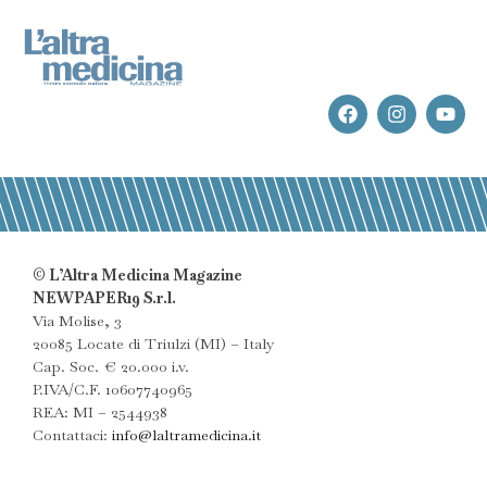
© L’Altra Medicina Magazine
NEWPAPER19 S.r.l.
Via Molise, 3
20085 Locate di Triulzi (MI) – Italy
Cap. Soc. € 20.000 i.v.
P.IVA/C.F. 10607740965
REA: MI – 2544938
Contattaci:
info@laltramedicina.it