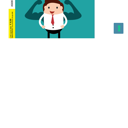
L’Altra Medicina n.162 Agosto 2026
L’Altra Medicina Magazine è una testata registrata al ROC con
n. 43179 – Copyright – 2025 L’Altra Medicina Magazine È
vietata la riproduzione, anche solo in parte, di contenuti e
grafica. NEWPAPER19 S.r.l. – P.IVA/C.F. 10607740965- REA: MI