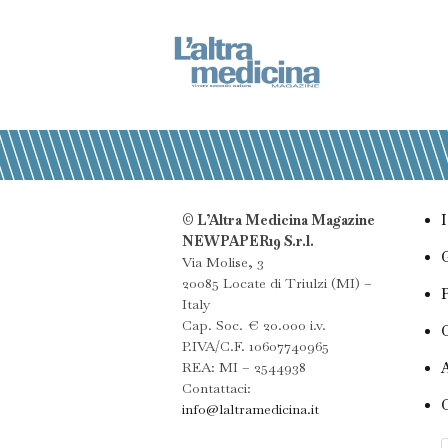
© L’Altra Medicina Magazine
NEWPAPER19 S.r.l.
Via Molise, 3
20085 Locate di Triulzi (MI) –
Italy
Cap. Soc. € 20.000 i.v.
P.IVA/C.F. 10607740965
REA: MI – 2544938
Contattaci:
info@laltramedicina.it