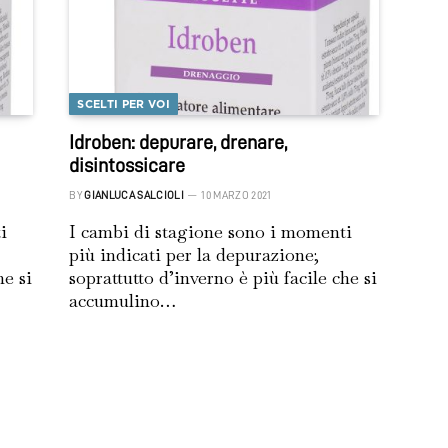
SCELTI PER VOI
Idroben: depurare, drenare,
disintossicare
BY
GIANLUCA SALCIOLI
10 MARZO 2021
i
I cambi di stagione sono i momenti
più indicati per la depurazione;
he si
soprattutto d’inverno è più facile che si
accumulino…