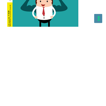
L’Altra Medicina n.162 Agosto 2026
L’Altra Medicina Magazine è una testata registrata al ROC con
n. 43179 – Copyright – 2025 L’Altra Medicina Magazine È
vietata la riproduzione, anche solo in parte, di contenuti e
grafica. NEWPAPER19 S.r.l. – P.IVA/C.F. 10607740965- REA: MI
– 2544938 – Per eventuali segnalazioni, inviare una mail