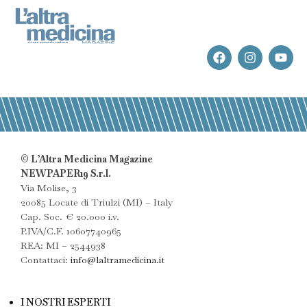
© L’Altra Medicina Magazine
NEWPAPER19 S.r.l.
Via Molise, 3
20085 Locate di Triulzi (MI) – Italy
Cap. Soc. € 20.000 i.v.
P.IVA/C.F. 10607740965
REA: MI – 2544938
Contattaci:
info@laltramedicina.it
I NOSTRI ESPERTI