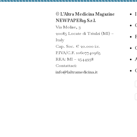
© L’Altra Medicina Magazine
NEWPAPER19 S.r.l.
Via Molise, 3
20085 Locate di Triulzi (MI) –
Italy
Cap. Soc. € 20.000 i.v.
P.IVA/C.F. 10607740965
REA: MI – 2544938
Contattaci:
info@laltramedicina.it