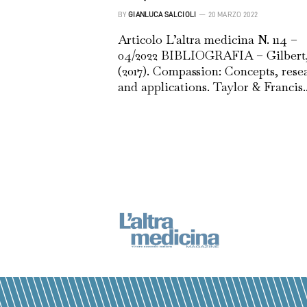
BY
GIANLUCA SALCIOLI
20 MARZO 2022
Articolo L’altra medicina N. 114 –
04/2022 BIBLIOGRAFIA – Gilbert,
(2017). Compassion: Concepts, rese
and applications. Taylor & Francis