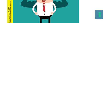
L’Altra Medicina n.162 Agosto 2026
L’Altra Medicina Magazine è una testata registrata al ROC con
n. 43179 – Copyright – 2025 L’Altra Medicina Magazine È
vietata la riproduzione, anche solo in parte, di contenuti e
grafica. NEWPAPER19 S.r.l. – P.IVA/C.F. 10607740965- REA: MI
– 2544938 – Per eventuali segnalazioni, inviare una mail
all’indirizzo:
info@newpaper19.it
– Sede operativa: via Molise, 3,