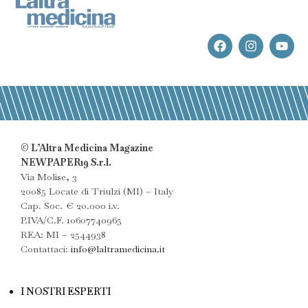
© L’Altra Medicina Magazine
NEWPAPER19 S.r.l.
Via Molise, 3
20085 Locate di Triulzi (MI) – Italy
Cap. Soc. € 20.000 i.v.
P.IVA/C.F. 10607740965
REA: MI – 2544938
Contattaci:
info@laltramedicina.it
I NOSTRI ESPERTI